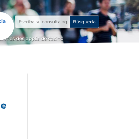
cia
ithmes des applis de casino
de