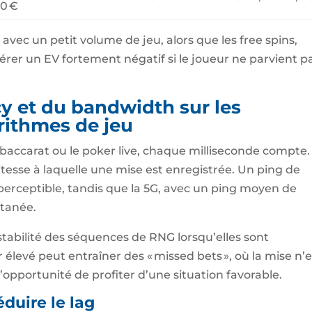
20 €
avec un petit volume de jeu, alors que les free spins,
érer un EV fortement négatif si le joueur ne parvient p
cy et du bandwidth sur les
rithmes de jeu
baccarat ou le poker live, chaque milliseconde compte.
vitesse à laquelle une mise est enregistrée. Un ping de
perceptible, tandis que la 5G, avec un ping moyen de
ntanée.
la stabilité des séquences de RNG lorsqu’elles sont
r élevé peut entraîner des « missed bets », où la mise n’e
’opportunité de profiter d’une situation favorable.
duire le lag