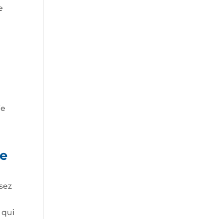
e
ie
de
sez
 qui