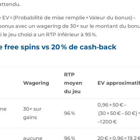
 attendu.
EV = (Probabilité de mise remplie × Valeur du bonus) –
Un bonus avec un wagering de 30× sur le montant du bon
le jeu choisi a un RTP inférieur à 95 %.
de free spins vs 20 % de cash‑back
RTP
Wagering
moyen
EV approximati
du jeu
0,96 × 50 € –
nne
30× sur
96 %
(30 × 50 € – 50 €) 
gains
–1 200 €
.
aucune
96 %
20 € × 0,96 = 19,2 