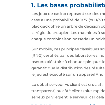
1. Les bases probabilis
Les jeux de casino reposent sur des mo
case a une probabilité de 1/37 (ou 1/38 
blackjack offre un arbre de décision 
la règle du croupier. Les machines à so
chaque combinaison possède un poids 
Sur mobile, ces principes classiques s
(RNG) certifiés par des laboratoires 
pseudo‑aléatoire à chaque spin, puis l
garantit que la distribution des résul
le jeu est exécuté sur un appareil Andr
Le débat serveur vs client est crucial 
transparent) ou côté client (plus rapi
sérieux privilégient le serveur, car cel