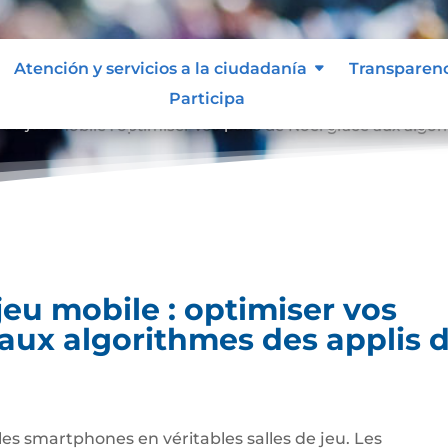
Atención y servicios a la ciudadanía
Transparen
Participa
u jeu mobile : optimiser vos paris de Noël grâce aux algor
eu mobile : optimiser vos
 aux algorithmes des applis 
les smartphones en véritables salles de jeu. Les