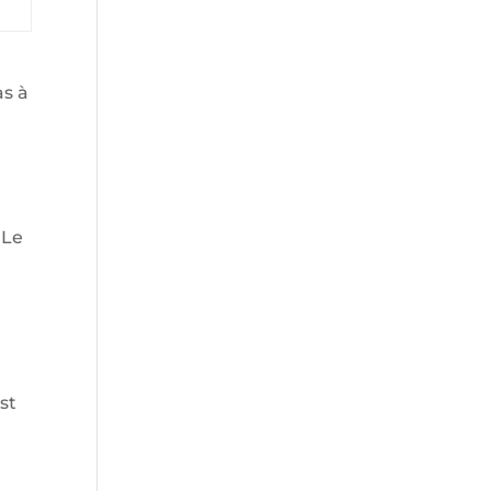
as à
 Le
st