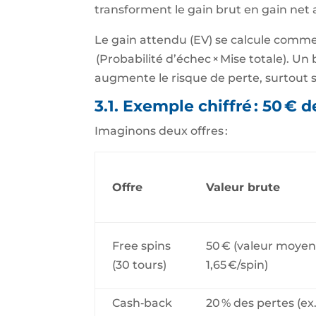
transforment le gain brut en gain net
Le gain attendu (EV) se calcule comme 
(Probabilité d’échec × Mise totale). 
augmente le risque de perte, surtout si 
3.1. Exemple chiffré : 50 € 
Imaginons deux offres :
Offre
Valeur brute
Free spins
50 € (valeur moye
(30 tours)
1,65 €/spin)
Cash‑back
20 % des pertes (ex