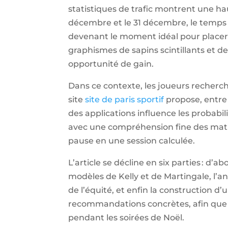
statistiques de trafic montrent une ha
décembre et le 31 décembre, le temps d
devenant le moment idéal pour placer
graphismes de sapins scintillants et de
opportunité de gain.
Dans ce contexte, les joueurs recherch
site
site de paris sportif
propose, entre
des applications influence les probabi
avec une compréhension fine des math
pause en une session calculée.
L’article se décline en six parties : d’ab
modèles de Kelly et de Martingale, l’an
de l’équité, et enfin la construction 
recommandations concrètes, afin que 
pendant les soirées de Noël.