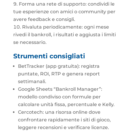
Forma una rete di supporto: condividi le
tue esperienze con amici o community per
avere feedback e consigli.
Rivaluta periodicamente: ogni mese
rivedi il bankroll, i risultati e aggiusta i limiti
se necessario.
Strumenti consigliati
BetTracker (app gratuita): registra
puntate, ROI, RTP e genera report
settimanali.
Google Sheets “Bankroll Manager”:
modello condiviso con formule per
calcolare unità fissa, percentuale e Kelly.
Cercotech: una risorsa online dove
confrontare rapidamente i siti di gioco,
leggere recensioni e verificare licenze.