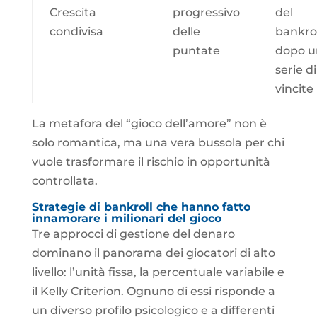
Crescita
progressivo
del
condivisa
delle
bankrol
puntate
dopo u
serie di
vincite
La metafora del “gioco dell’amore” non è
solo romantica, ma una vera bussola per chi
vuole trasformare il rischio in opportunità
controllata.
Strategie di bankroll che hanno fatto
innamorare i milionari del gioco
Tre approcci di gestione del denaro
dominano il panorama dei giocatori di alto
livello: l’unità fissa, la percentuale variabile e
il Kelly Criterion. Ognuno di essi risponde a
un diverso profilo psicologico e a differenti