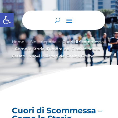
Abrir barra de herramientas
Home
Sin categoría
Cuori di Scommessa
9
9
– Come le Storie d’Amore e di Rischio hanno
Creato i Nuovi Milionari dei Casinò Online
Cuori di Scommessa –