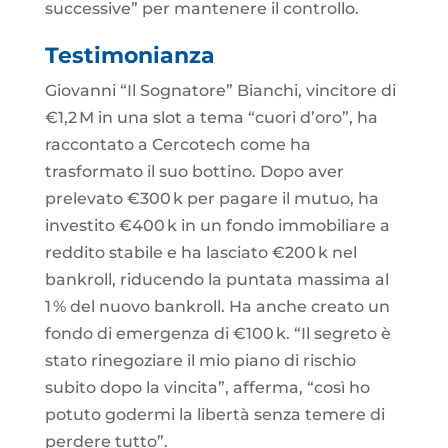
successive” per mantenere il controllo.
Testimonianza
Giovanni “Il Sognatore” Bianchi, vincitore di
€1,2 M in una slot a tema “cuori d’oro”, ha
raccontato a Cercotech come ha
trasformato il suo bottino. Dopo aver
prelevato €300 k per pagare il mutuo, ha
investito €400 k in un fondo immobiliare a
reddito stabile e ha lasciato €200 k nel
bankroll, riducendo la puntata massima al
1 % del nuovo bankroll. Ha anche creato un
fondo di emergenza di €100 k. “Il segreto è
stato rinegoziare il mio piano di rischio
subito dopo la vincita”, afferma, “così ho
potuto godermi la libertà senza temere di
perdere tutto”.