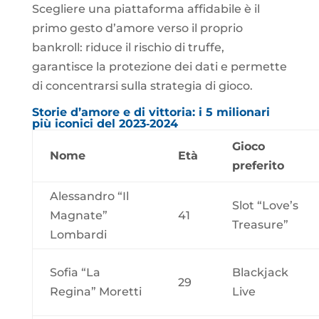
Scegliere una piattaforma affidabile è il
primo gesto d’amore verso il proprio
bankroll: riduce il rischio di truffe,
garantisce la protezione dei dati e permette
di concentrarsi sulla strategia di gioco.
Storie d’amore e di vittoria: i 5 milionari
più iconici del 2023‑2024
Gioco
Nome
Età
preferito
Alessandro “Il
Slot “Love’s
Magnate”
41
Treasure”
Lombardi
Sofia “La
Blackjack
29
Regina” Moretti
Live