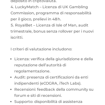
deposito in criptovaluta.
LuckyMatch – Licenza di UK Gambling
Commission, programma di responsabilità
per il gioco, prelievi in 48 h.
RoyalBet – Licenza di Isle of Man, audit
trimestrale, bonus senza rollover per i nuovi
iscritti.
I criteri di valutazione includono:
Licenza: verifica della giurisdizione e della
reputazione dell’autorità di
regolamentazione.
Audit: presenza di certificazioni da enti
indipendenti (eCOGRA, iTech Labs).
Recensioni: feedback della community su
forum e siti di recensioni.
Supporto: disponibilità di assistenza