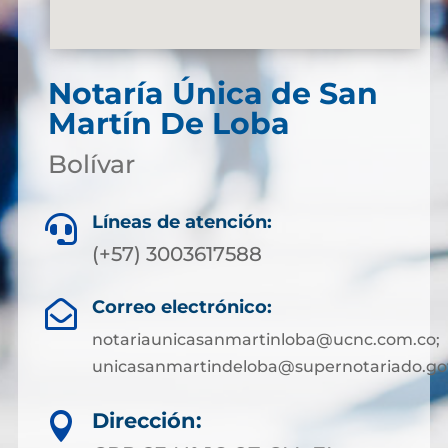
Notaría Única de San
Martín De Loba
Bolívar
Líneas de atención:

(+57) 3003617588
Correo electrónico:

notariaunicasanmartinloba@ucnc.com.co;
unicasanmartindeloba@supernotariado.go
Dirección:
