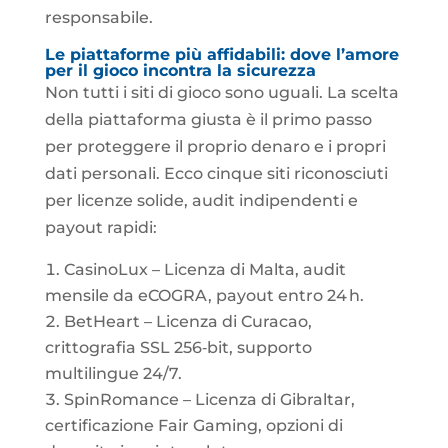
responsabile.
Le piattaforme più affidabili: dove l’amore
per il gioco incontra la sicurezza
Non tutti i siti di gioco sono uguali. La scelta
della piattaforma giusta è il primo passo
per proteggere il proprio denaro e i propri
dati personali. Ecco cinque siti riconosciuti
per licenze solide, audit indipendenti e
payout rapidi:
CasinoLux – Licenza di Malta, audit
mensile da eCOGRA, payout entro 24 h.
BetHeart – Licenza di Curacao,
crittografia SSL 256‑bit, supporto
multilingue 24/7.
SpinRomance – Licenza di Gibraltar,
certificazione Fair Gaming, opzioni di