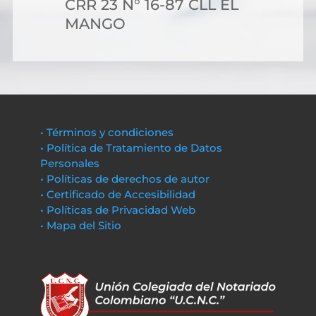
CRR 23 N° 16-87 CLL EL
MANGO
• Términos y condiciones
• Política de Tratamiento de Datos
Personales
• Políticas de derechos de autor
• Certificado de Accesibilidad
• Políticas de Privacidad Web
• Mapa del Sitio