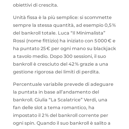
obiettivi di crescita.
Unità fissa è la più semplice: si scommette
sempre la stessa quantità, ad esempio 0,5 %
del bankroll totale. Luca “Il Minimalista”
Rossi (nome fittizio) ha iniziato con 5 000 € e
ha puntato 25 € per ogni mano su blackjack
a tavolo medio. Dopo 300 sessioni, il suo
bankroll è cresciuto del 42 % grazie a una
gestione rigorosa dei limiti di perdita.
Percentuale variabile prevede di adeguare
la puntata in base all’andamento del
bankroll. Giulia “La Scalatrice” Verdi, una
fan delle slot a tema romantico, ha
impostato il 2 % del bankroll corrente per
ogni spin. Quando il suo bankroll è salito a