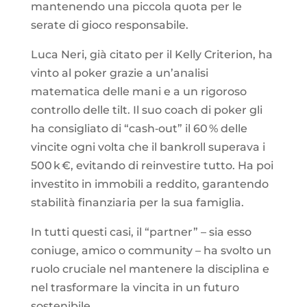
mantenendo una piccola quota per le
serate di gioco responsabile.
Luca Neri, già citato per il Kelly Criterion, ha
vinto al poker grazie a un’analisi
matematica delle mani e a un rigoroso
controllo delle tilt. Il suo coach di poker gli
ha consigliato di “cash‑out” il 60 % delle
vincite ogni volta che il bankroll superava i
500 k €, evitando di reinvestire tutto. Ha poi
investito in immobili a reddito, garantendo
stabilità finanziaria per la sua famiglia.
In tutti questi casi, il “partner” – sia esso
coniuge, amico o community – ha svolto un
ruolo cruciale nel mantenere la disciplina e
nel trasformare la vincita in un futuro
sostenibile.