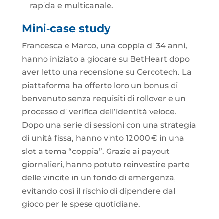
rapida e multicanale.
Mini‑case study
Francesca e Marco, una coppia di 34 anni,
hanno iniziato a giocare su BetHeart dopo
aver letto una recensione su Cercotech. La
piattaforma ha offerto loro un bonus di
benvenuto senza requisiti di rollover e un
processo di verifica dell’identità veloce.
Dopo una serie di sessioni con una strategia
di unità fissa, hanno vinto 12 000 € in una
slot a tema “coppia”. Grazie ai payout
giornalieri, hanno potuto reinvestire parte
delle vincite in un fondo di emergenza,
evitando così il rischio di dipendere dal
gioco per le spese quotidiane.