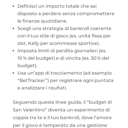
Definisci un importo totale che sei
disposto a perdere senza compromettere
le finanze quotidiane.
Scegli una strategia di bankroll coerente
con il tuo stile di gioco (es. unità fissa per
slot, Kelly per scommesse sportive).
Imposta limiti di perdita giornalieri (es.
10 % del budget) e di vincita (es. 30 % del
budget).
Usa un’app di tracciamento (ad esempio
“BetTracker”) per registrare ogni puntata
e analizzare i risultati.
Seguendo queste linee guida, il “budget di
San Valentino” diventa un esperimento di
coppia tra te e il tuo bankroll, dove l’amore
per il gioco è temperato da una gestione