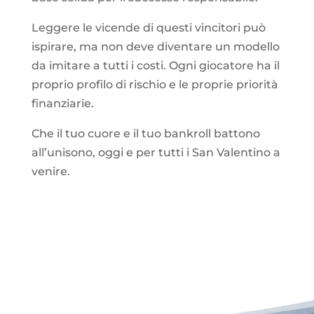
Leggere le vicende di questi vincitori può
ispirare, ma non deve diventare un modello
da imitare a tutti i costi. Ogni giocatore ha il
proprio profilo di rischio e le proprie priorità
finanziarie.
Che il tuo cuore e il tuo bankroll battono
all’unisono, oggi e per tutti i San Valentino a
venire.