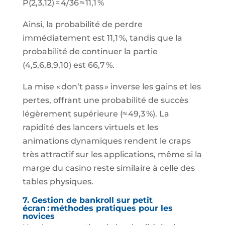
P(2,3,12) = 4/36 ≈ 11,1 %
Ainsi, la probabilité de perdre
immédiatement est 11,1 %, tandis que la
probabilité de continuer la partie
(4,5,6,8,9,10) est 66,7 %.
La mise « don’t pass » inverse les gains et les
pertes, offrant une probabilité de succès
légèrement supérieure (≈ 49,3 %). La
rapidité des lancers virtuels et les
animations dynamiques rendent le craps
très attractif sur les applications, même si la
marge du casino reste similaire à celle des
tables physiques.
7. Gestion de bankroll sur petit
écran : méthodes pratiques pour les
novices