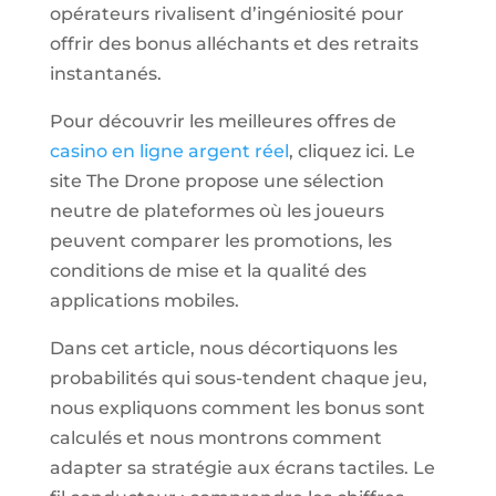
opérateurs rivalisent d’ingéniosité pour
offrir des bonus alléchants et des retraits
instantanés.
Pour découvrir les meilleures offres de
casino en ligne argent réel
, cliquez ici. Le
site The Drone propose une sélection
neutre de plateformes où les joueurs
peuvent comparer les promotions, les
conditions de mise et la qualité des
applications mobiles.
Dans cet article, nous décortiquons les
probabilités qui sous-tendent chaque jeu,
nous expliquons comment les bonus sont
calculés et nous montrons comment
adapter sa stratégie aux écrans tactiles. Le