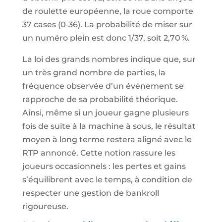
de roulette européenne, la roue comporte
37 cases (0‑36). La probabilité de miser sur
un numéro plein est donc 1/37, soit 2,70 %.
La loi des grands nombres indique que, sur
un très grand nombre de parties, la
fréquence observée d’un événement se
rapproche de sa probabilité théorique.
Ainsi, même si un joueur gagne plusieurs
fois de suite à la machine à sous, le résultat
moyen à long terme restera aligné avec le
RTP annoncé. Cette notion rassure les
joueurs occasionnels : les pertes et gains
s’équilibrent avec le temps, à condition de
respecter une gestion de bankroll
rigoureuse.