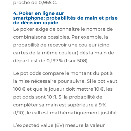
proche de 0,965 €.
4. Poker en ligne sur
smartphone : probabilités de main et prise
de décision rapide
Le poker exige de connaître le nombre de
combinaisons possibles. Par exemple, la
probabilité de recevoir une couleur (cinq
cartes de la même couleur) dès la main de
départ est de 0,197 % (1 sur 508).
Le pot odds compare le montant du pot à
la mise nécessaire pour suivre. Si le pot vaut
100 € et que le joueur doit mettre 10 €, les
pot odds sont 10 : 1. Si la probabilité de
compléter sa main est supérieure à 9 %
(1/10), le call est mathématiquement justifié.
L’expected value (EV) mesure la valeur