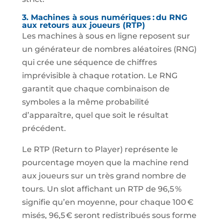
3. Machines à sous numériques : du RNG
aux retours aux joueurs (RTP)
Les machines à sous en ligne reposent sur
un générateur de nombres aléatoires (RNG)
qui crée une séquence de chiffres
imprévisible à chaque rotation. Le RNG
garantit que chaque combinaison de
symboles a la même probabilité
d’apparaître, quel que soit le résultat
précédent.
Le RTP (Return to Player) représente le
pourcentage moyen que la machine rend
aux joueurs sur un très grand nombre de
tours. Un slot affichant un RTP de 96,5 %
signifie qu’en moyenne, pour chaque 100 €
misés, 96,5 € seront redistribués sous forme