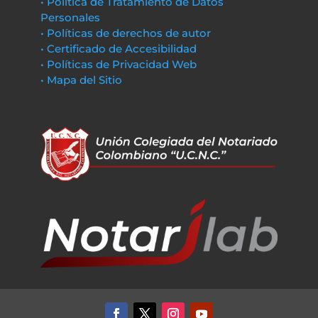
• Política de Tratamiento de Datos
Personales
• Políticas de derechos de autor
• Certificado de Accesibilidad
• Políticas de Privacidad Web
• Mapa del Sitio