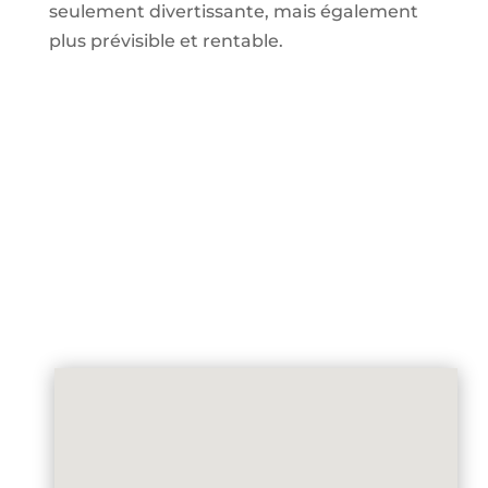
seulement divertissante, mais également
plus prévisible et rentable.