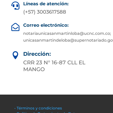
Líneas de atención:

(+57) 3003617588
Correo electrónico:

notariaunicasanmartinloba@ucnc.com.co;
unicasanmartindeloba@supernotariado.go
Dirección:

CRR 23 N° 16-87 CLL EL
MANGO
• Términos y condiciones