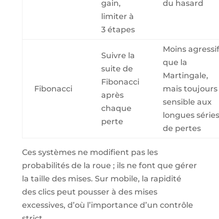
gain,
du hasard
limiter à
3 étapes
Moins agressi
Suivre la
que la
suite de
Martingale,
Fibonacci
Fibonacci
mais toujours
après
sensible aux
chaque
longues série
perte
de pertes
Ces systèmes ne modifient pas les
probabilités de la roue ; ils ne font que gérer
la taille des mises. Sur mobile, la rapidité
des clics peut pousser à des mises
excessives, d’où l’importance d’un contrôle
strict.