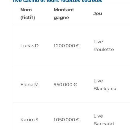
live casino et leurs recettes secrètes
Nom
Montant
Jeu
(fictif)
gagné
Live
Lucas D.
1 200 000 €
Roulette
Live
Elena M.
950 000 €
Blackjack
Live
Karim S.
1 050 000 €
Baccarat