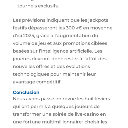
tournois exclusifs.
Les prévisions indiquent que les jackpots
festifs dépasseront les 300 k€ en moyenne
d’ici 2025, grâce à l’augmentation du
volume de jeu et aux promotions ciblées
basées sur l’intelligence artificielle. Les
joueurs devront donc rester à l’affût des
nouvelles offres et des évolutions
technologiques pour maintenir leur
avantage compétitif.
Conclusion
Nous avons passé en revue les huit leviers
qui ont permis à quelques joueurs de
transformer une soirée de live‑casino en
une fortune multimillionnaire : choisir les