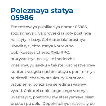
Poleznaya statya
05986
Eto testovaya publikaciya nomer 05986,
sozdannaya dlya proverki raboty postinga
na sayty iz bazy. Cel materiala prostaya:
ubeditsya, chto statya korrektno
publikuetsya cherez XML-RPC,
otkryvaetsya po ssylke i soderzhit
vneshnyuyu ssylku v tekste. Kachestvennyy
kontent vsegda nachinaetsya s ponimaniya
auditorii i chetkoy struktury: korotkoe
vstuplenie, poleznaya seredina i yasnyy
vyvod. Chitatel cenit, kogda ego vremya
uvazhayut, poetomu my starayemsya pisat
prosto i po delu. Dopolnitelnye materialy po