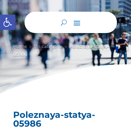
Abrir barra de herramientas
Home
Sin categoría
Poleznaya-statya-
9
9
05986
Poleznaya-statya-
05986