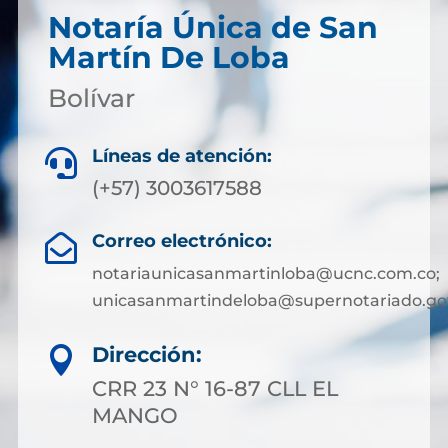
Notaría Única de San
Martín De Loba
Bolívar
Líneas de atención:

(+57) 3003617588
Correo electrónico:

notariaunicasanmartinloba@ucnc.com.co;
unicasanmartindeloba@supernotariado.go
Dirección:

CRR 23 N° 16-87 CLL EL
MANGO