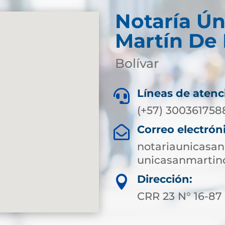
Notaría Ún
Martín De
Bolívar
Líneas de atenc

(+57) 300361758
Correo electrón

notariaunicasa
unicasanmartin
Dirección:

CRR 23 N° 16-8