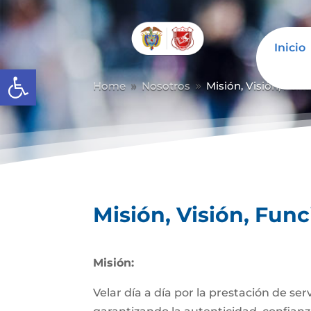
Inicio
Abrir barra de herramientas
Home
Nosotros
Misión, Visión, Fun
9
9
Misión, Visión, Fun
Misión:
Velar día a día por la prestación de se