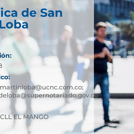
ica de San
 Loba
ión:
8
ico:
nmartinloba@ucnc.com.co;
deloba@supernotariado.gov.co
7 CLL EL MANGO