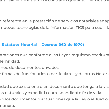
 y validez de los actos y contratos que suscriben los usua
 referente en la prestación de servicios notariales ad
 nuevas tecnologías de la información TICS para supli
l Estatuto Notarial – Decreto 960 de 1970)
laraciones que conforme a las Leyes requieran escritura 
solemnidad.
táneo de documentos privados.
 firmas de funcionarios o particulares y de otros Notar
idad que exista entre un documento que tenga a la vista
as naturales y expedir la correspondiente fe de vida.
olo los documentos o actuaciones que la Ley o el Juez o
 manera.