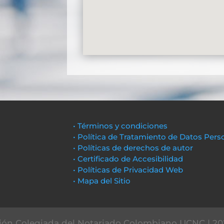
• Términos y condiciones
• Política de Tratamiento de Datos Pers
• Políticas de derechos de autor
• Certificado de Accesibilidad
• Políticas de Privacidad Web
• Mapa del Sitio
ón Colegiada del Notariado Colombiano UCNC | 20