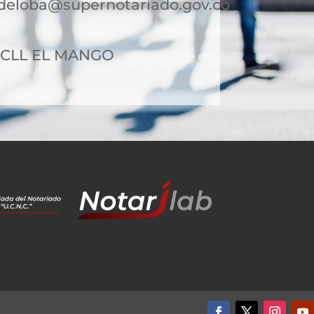
deloba@supernotariado.gov.co
7 CLL EL MANGO