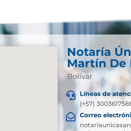
Notaría Ún
Martín De
Bolívar
Líneas de atenc

(+57) 300361758
Correo electrón

notariaunicasa