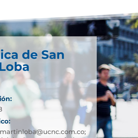
ica de San
 Loba
ión:
8
ico:
nmartinloba@ucnc.com.co;