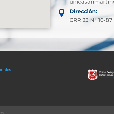
unicasanmartin
Dirección:

CRR 23 N° 16-8
onales
22