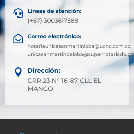
Líneas de atención:

(+57) 3003617588
Correo electrónico:

notariaunicasanmartinloba@ucnc.com.co;
unicasanmartindeloba@supernotariado.go
Dirección:

CRR 23 N° 16-87 CLL EL
MANGO