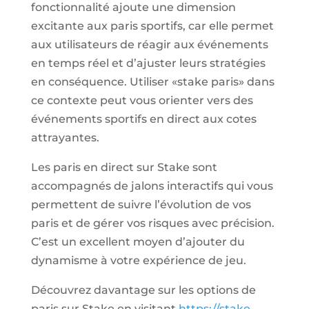
fonctionnalité ajoute une dimension
excitante aux paris sportifs, car elle permet
aux utilisateurs de réagir aux événements
en temps réel et d’ajuster leurs stratégies
en conséquence. Utiliser «stake paris» dans
ce contexte peut vous orienter vers des
événements sportifs en direct aux cotes
attrayantes.
Les paris en direct sur Stake sont
accompagnés de jalons interactifs qui vous
permettent de suivre l’évolution de vos
paris et de gérer vos risques avec précision.
C’est un excellent moyen d’ajouter du
dynamisme à votre expérience de jeu.
Découvrez davantage sur les options de
paris sur Stake en visitant
https://stake-