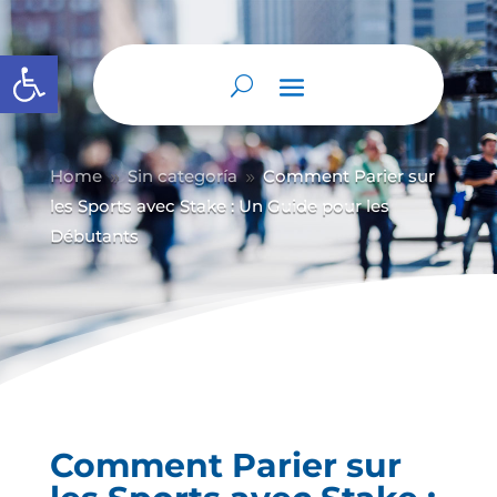
Abrir barra de herramientas
Home
Sin categoría
Comment Parier sur
9
9
les Sports avec Stake : Un Guide pour les
Débutants
Comment Parier sur