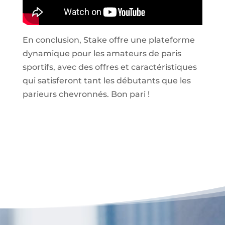
En conclusion, Stake offre une plateforme
dynamique pour les amateurs de paris
sportifs, avec des offres et caractéristiques
qui satisferont tant les débutants que les
parieurs chevronnés. Bon pari !