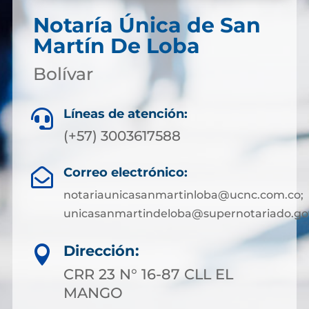
Notaría Única de San
Martín De Loba
Bolívar
Líneas de atención:

(+57) 3003617588
Correo electrónico:

notariaunicasanmartinloba@ucnc.com.co;
unicasanmartindeloba@supernotariado.go
Dirección:

CRR 23 N° 16-87 CLL EL
MANGO