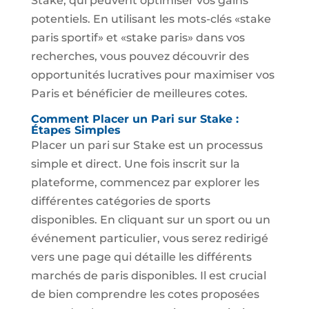
Stake, qui peuvent optimiser vos gains
potentiels. En utilisant les mots-clés «stake
paris sportif» et «stake paris» dans vos
recherches, vous pouvez découvrir des
opportunités lucratives pour maximiser vos
Paris et bénéficier de meilleures cotes.
Comment Placer un Pari sur Stake :
Étapes Simples
Placer un pari sur Stake est un processus
simple et direct. Une fois inscrit sur la
plateforme, commencez par explorer les
différentes catégories de sports
disponibles. En cliquant sur un sport ou un
événement particulier, vous serez redirigé
vers une page qui détaille les différents
marchés de paris disponibles. Il est crucial
de bien comprendre les cotes proposées