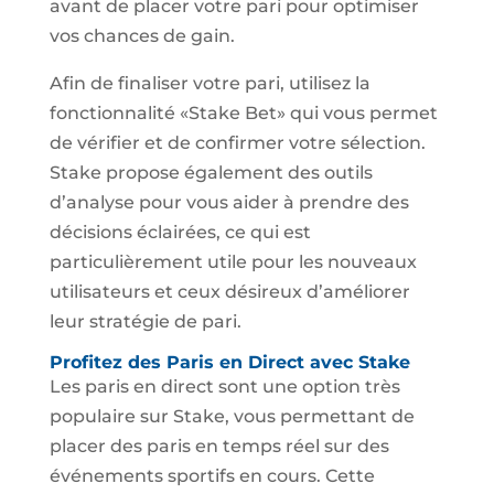
avant de placer votre pari pour optimiser
vos chances de gain.
Afin de finaliser votre pari, utilisez la
fonctionnalité «Stake Bet» qui vous permet
de vérifier et de confirmer votre sélection.
Stake propose également des outils
d’analyse pour vous aider à prendre des
décisions éclairées, ce qui est
particulièrement utile pour les nouveaux
utilisateurs et ceux désireux d’améliorer
leur stratégie de pari.
Profitez des Paris en Direct avec Stake
Les paris en direct sont une option très
populaire sur Stake, vous permettant de
placer des paris en temps réel sur des
événements sportifs en cours. Cette