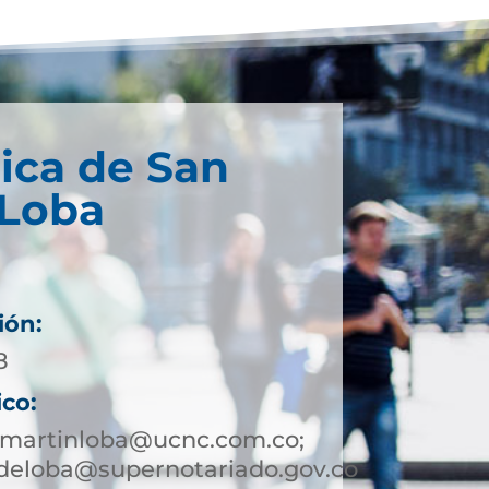
ica de San
 Loba
ión:
8
ico:
nmartinloba@ucnc.com.co;
deloba@supernotariado.gov.co