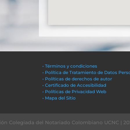
• Términos y condiciones
• Política de Tratamiento de Datos Pers
• Políticas de derechos de autor
• Certificado de Accesibilidad
• Políticas de Privacidad Web
• Mapa del Sitio
ón Colegiada del Notariado Colombiano UCNC | 20