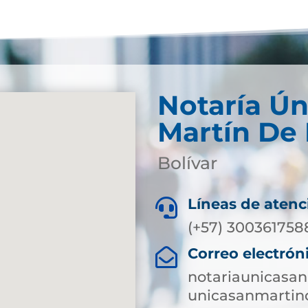
Notaría Ún
Martín De
Bolívar
Líneas de atenc

(+57) 300361758
Correo electrón

notariaunicasa
unicasanmartin