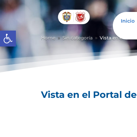
Inicio
Abrir barra de herramientas
Home
Sin categoría
Vista en el Port
9
9
Vista en el Portal d