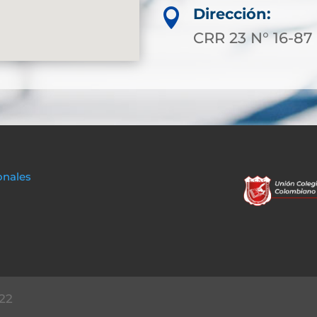
Dirección:

CRR 23 N° 16-8
onales
22