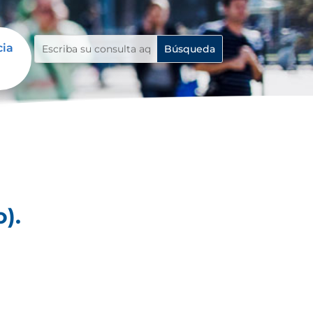
cia
).