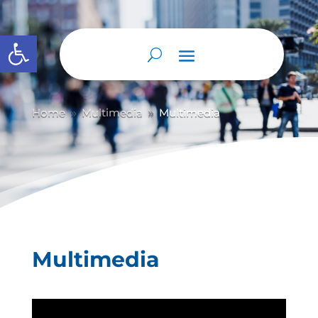
Abrir barra de herramientas
Home
Multimedia
Multimedia
9
9
Multimedia