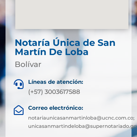
Notaría Única de San
Martín De Loba
Bolívar
Líneas de atención:

(+57) 3003617588
Correo electrónico:

notariaunicasanmartinloba@ucnc.com.co;
unicasanmartindeloba@supernotariado.go