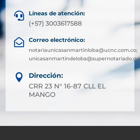
Líneas de atención:

(+57) 3003617588
Correo electrónico:

notariaunicasanmartinloba@ucnc.com.co;
unicasanmartindeloba@supernotariado.go
Dirección:

CRR 23 N° 16-87 CLL EL
MANGO