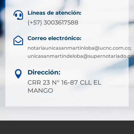
Líneas de atención:

(+57) 3003617588
Correo electrónico:

notariaunicasanmartinloba@ucnc.com.co;
unicasanmartindeloba@supernotariado.go
Dirección:

CRR 23 N° 16-87 CLL EL
MANGO