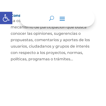
Abrir barra de herramientas
Consulta ciudadana
La consulta a la ciudadanía es un
mecanismo de participación que busca
conocer las opiniones, sugerencias o
propuestas, comentarios y aportes de los
usuarios, ciudadanos y grupos de interés
con respecto a los proyectos, normas,
políticas, programas o trámites...